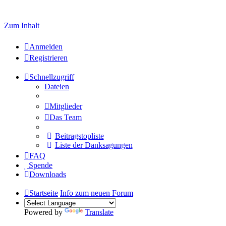
Welcome to click here to register
Zum Inhalt
Anmelden
Registrieren
Schnellzugriff
Dateien
Mitglieder
Das Team
Beitragstopliste
Liste der Danksagungen
FAQ
Spende
Downloads
Startseite
Info zum neuen Forum
Powered by
Translate