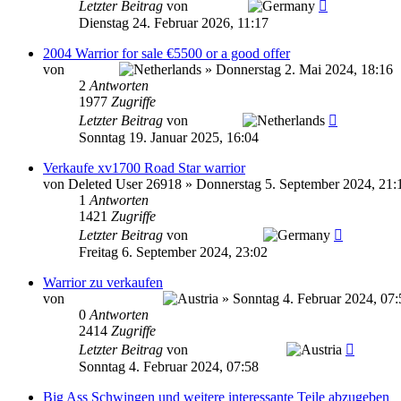
Letzter Beitrag
von
Bernhard
Dienstag 24. Februar 2026, 11:17
2004 Warrior for sale €5500 or a good offer
von
PeterSik
»
Donnerstag 2. Mai 2024, 18:16
2
Antworten
1977
Zugriffe
Letzter Beitrag
von
PeterSik
Sonntag 19. Januar 2025, 16:04
Verkaufe xv1700 Road Star warrior
von
Deleted User 26918
»
Donnerstag 5. September 2024, 21:
1
Antworten
1421
Zugriffe
Letzter Beitrag
von
T. Ramstein
Freitag 6. September 2024, 23:02
Warrior zu verkaufen
von
Andy_YW2003
»
Sonntag 4. Februar 2024, 07:
0
Antworten
2414
Zugriffe
Letzter Beitrag
von
Andy_YW2003
Sonntag 4. Februar 2024, 07:58
Big Ass Schwingen und weitere interessante Teile abzugeben