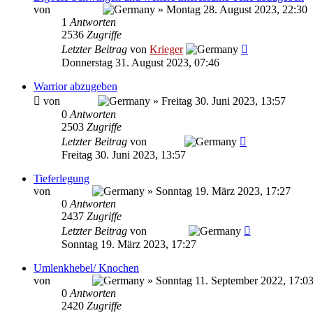
von
Road_Star
»
Montag 28. August 2023, 22:30
1
Antworten
2536
Zugriffe
Letzter Beitrag
von
Krieger
Donnerstag 31. August 2023, 07:46
Warrior abzugeben
von
bauigel
»
Freitag 30. Juni 2023, 13:57
0
Antworten
2503
Zugriffe
Letzter Beitrag
von
bauigel
Freitag 30. Juni 2023, 13:57
Tieferlegung
von
VolkerZ
»
Sonntag 19. März 2023, 17:27
0
Antworten
2437
Zugriffe
Letzter Beitrag
von
VolkerZ
Sonntag 19. März 2023, 17:27
Umlenkhebel/ Knochen
von
VolkerZ
»
Sonntag 11. September 2022, 17:0
0
Antworten
2420
Zugriffe