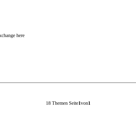
exchange here
18 Themen Seite
1
von
1