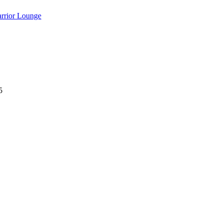
rrior Lounge
5