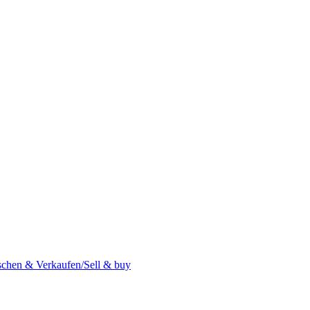
Welcome to click here to register
chen & Verkaufen/Sell & buy