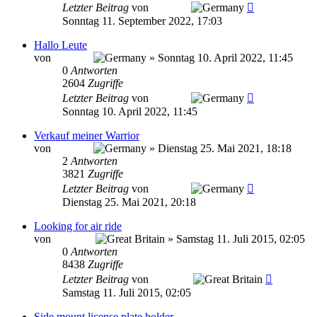
Letzter Beitrag
von
VolkerZ
Sonntag 11. September 2022, 17:03
Hallo Leute
von
VolkerZ
»
Sonntag 10. April 2022, 11:45
0
Antworten
2604
Zugriffe
Letzter Beitrag
von
VolkerZ
Sonntag 10. April 2022, 11:45
Verkauf meiner Warrior
von
VolkerZ
»
Dienstag 25. Mai 2021, 18:18
2
Antworten
3821
Zugriffe
Letzter Beitrag
von
VolkerZ
Dienstag 25. Mai 2021, 20:18
Looking for air ride
von
anasintel
»
Samstag 11. Juli 2015, 02:05
0
Antworten
8438
Zugriffe
Letzter Beitrag
von
anasintel
Samstag 11. Juli 2015, 02:05
Side mount license plate holder