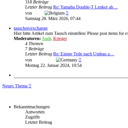
318
Beiträge
Letzter Beitrag
Re: Yamaha Double-T Lenker ab…
Neuester
von
Kraki
Beitrag
Samstag 28. März 2026, 07:44
tauschen/exchange
Hier bitte Artikel zum Tausch einstellen/ Please post items for 
Moderatoren:
Andi
,
Krieger
4
Themen
7
Beiträge
Letzter Beitrag
Re: Einige Teile nach Umbau a…
Neuester
von
T. Ramstein
Beitrag
Montag 22. Januar 2024, 10:54
Neues Thema
Bekanntmachungen
Antworten
Zugriffe
Letzter Beitrag