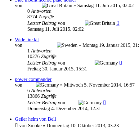
von
anasintel
»
Samstag 11. Juli 2015, 02:02
0
Antworten
8774
Zugriffe
Letzter Beitrag
von
anasintel
Samstag 11. Juli 2015, 02:02
Wide tire kit
von
Warrior Sweden
»
Montag 19. Januar 2015, 21
1
Antworten
10276
Zugriffe
Letzter Beitrag
von
DubaiWarrior
Freitag 30. Januar 2015, 15:31
power commander
von
leo4u
»
Mittwoch 5. November 2014, 16:57
6
Antworten
13866
Zugriffe
Letzter Beitrag
von
leo4u
Donnerstag 4. Dezember 2014, 12:31
Geiler helm von Bell
von
Smoke
»
Donnerstag 10. Oktober 2013, 03:23