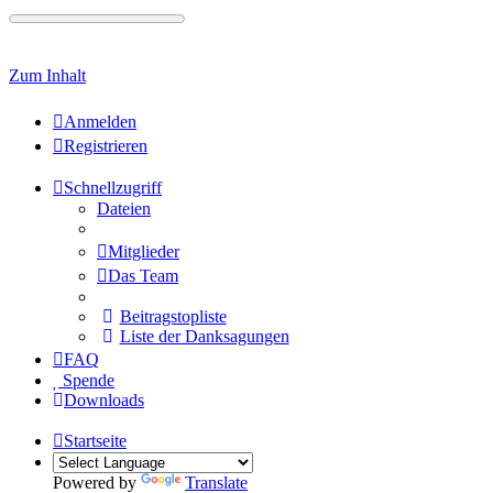
Zum Inhalt
Anmelden
Registrieren
Schnellzugriff
Dateien
Mitglieder
Das Team
Beitragstopliste
Liste der Danksagungen
FAQ
Spende
Downloads
Startseite
Powered by
Translate