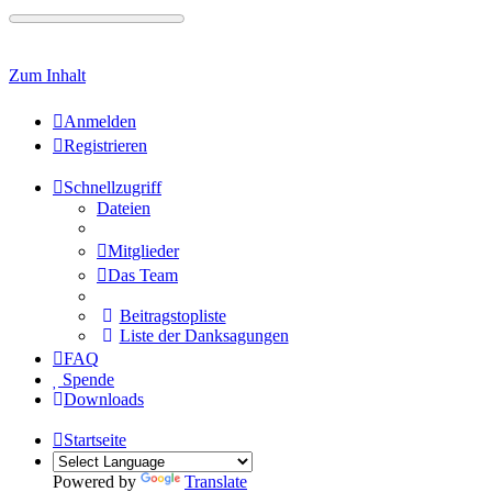
Zum Inhalt
Anmelden
Registrieren
Schnellzugriff
Dateien
Mitglieder
Das Team
Beitragstopliste
Liste der Danksagungen
FAQ
Spende
Downloads
Startseite
Powered by
Translate