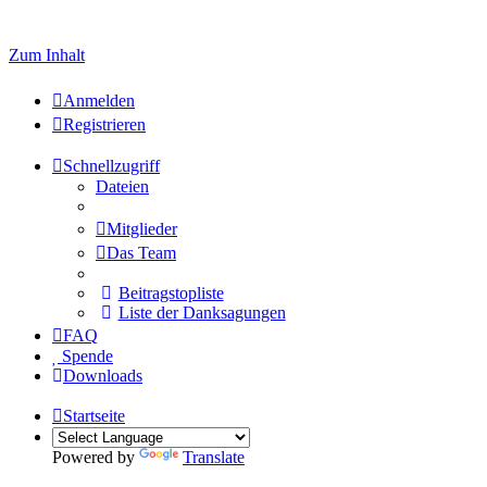
Welcome to click here to register
Zum Inhalt
Anmelden
Registrieren
Schnellzugriff
Dateien
Mitglieder
Das Team
Beitragstopliste
Liste der Danksagungen
FAQ
Spende
Downloads
Startseite
Powered by
Translate